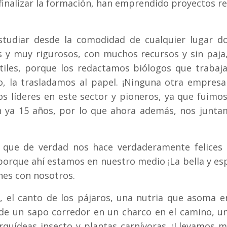
inalizar la formación, han emprendido proyectos r
studiar desde la comodidad de cualquier lugar d
 y muy rigurosos, con muchos recursos y sin paja,
útiles, porque los redactamos biólogos que traba
 la trasladamos al papel. ¡Ninguna otra empresa t
s líderes en este sector y pioneros, ya que fuimo
n ya 15 años, por lo que ahora además, nos junta
o que de verdad nos hace verdaderamente felices s
orque ahí estamos en nuestro medio ¡La bella y esp
enes con nosotros.
, el canto de los pájaros, una nutria que asoma e
de un sapo corredor en un charco en el camino, una
quídeas insecto y plantas carnívoras. ¡Llevamos 